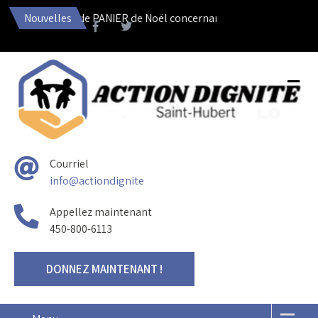
s demandes de PANIER de Noël concernant les résidents de l’arro
Nouvelles
Courriel
info@actiondignite
Appellez maintenant
450-800-6113
DONNEZ MAINTENANT !